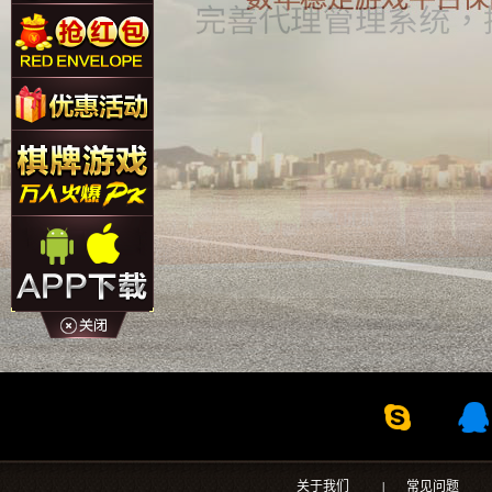
关于我们
常见问题