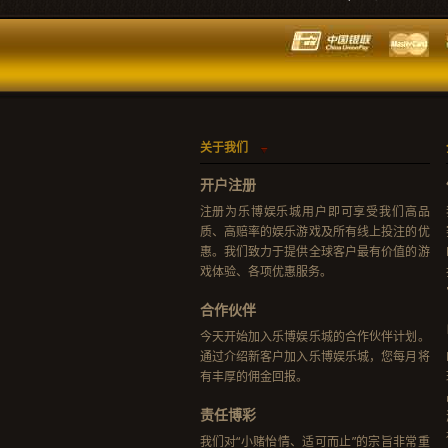
关于我们
开户注册
注册为乐博娱乐城用户即可享受我们高品
质、高赔率的娱乐游戏及所有线上投注的优
惠。我们致力于提供全球客户最有价值的游
戏体验、各项优惠服务。
合作伙伴
今天开始加入乐博娱乐城的合作伙伴计划。
通过介绍新客户加入乐博娱乐城，您每月将
有丰厚的佣金回报。
责任博彩
我们对“小赌怡情、适可而止”的宗旨非常重